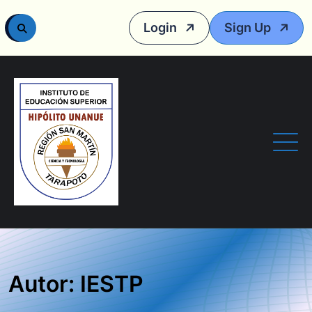
Login
Sign Up
Autor: IESTP