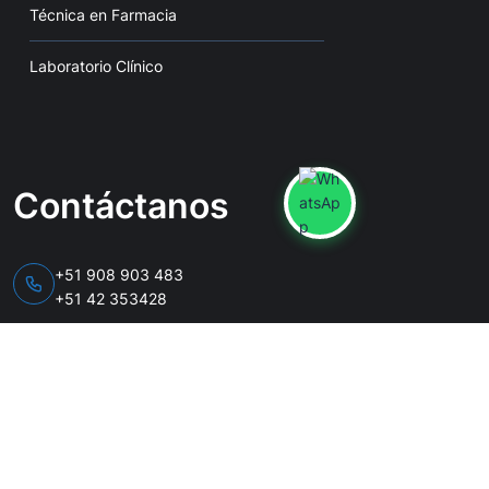
Técnica en Farmacia
Laboratorio Clínico
Contáctanos
+51 908 903 483
+51 42 353428
info@hipolitounanue.edu.pe
informes@hipolitounanue.edu.pe
Jr. Tahuantinsuyo 241, Tarapoto, Peru