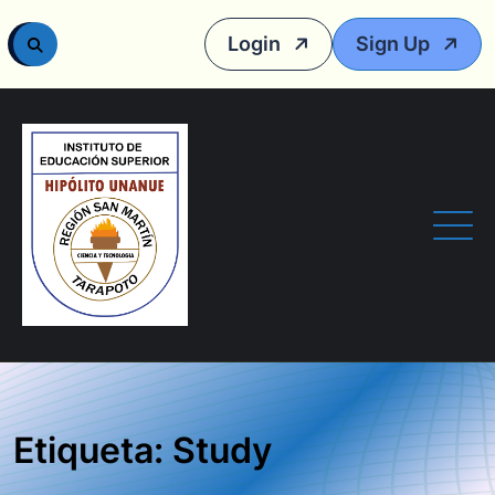
Login
Sign Up
Etiqueta: Study